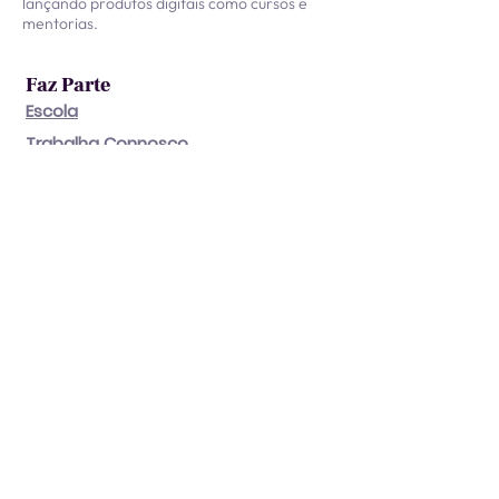
lançando produtos digitais como cursos e
mentorias.
Faz Parte
Escola
Trabalha Connosco
Contacta
E-mail
Press & Media