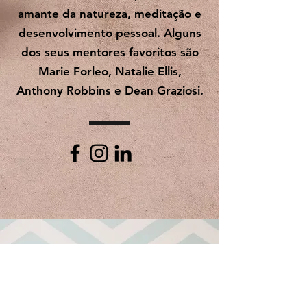
mulheres dos quatro cantos do
mundo a construirem a sua
carreira de sonho através do
trabalho online e negócios digitais
baseados em serviços. É uma
amante da natureza, meditação e
desenvolvimento pessoal. Alguns
dos seus mentores favoritos são
Marie Forleo, Natalie Ellis,
Anthony Robbins e Dean Graziosi.