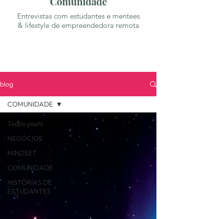
Comunidade
Entrevistas com estudantes e mentees
& lifestyle de empreendedora remota
blog
COMUNIDADE
Todos posts
NEGÓCIOS
MINDSET
COMUNIDADE
HISTÓRIAS DE
ESTUDANTES