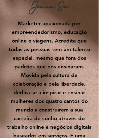
Joana Sá
Marketer apaixonada por
empreendedorismo, educação
online e viagens. Acredita que
todas as pessoas têm um talento
especial, mesmo que fora dos
padrões que nos ensinaram.
Movida pela cultura de
colaboração e pela liberdade,
dedica-se a inspirar e ensinar