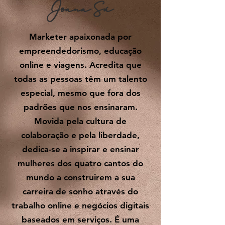
Joana Sá
Marketer apaixonada por
empreendedorismo, educação
online e viagens. Acredita que
todas as pessoas têm um talento
especial, mesmo que fora dos
padrões que nos ensinaram.
Movida pela cultura de
colaboração e pela liberdade,
dedica-se a inspirar e ensinar
mulheres dos quatro cantos do
mundo a construirem a sua
carreira de sonho através do