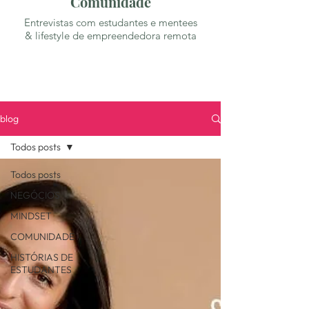
Comunidade
Entrevistas com estudantes e mentees
& lifestyle de empreendedora remota
blog
Todos posts
Todos posts
NEGÓCIOS
MINDSET
COMUNIDADE
HISTÓRIAS DE
ESTUDANTES